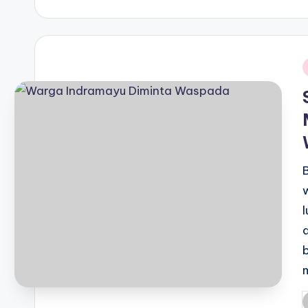
b
i
P