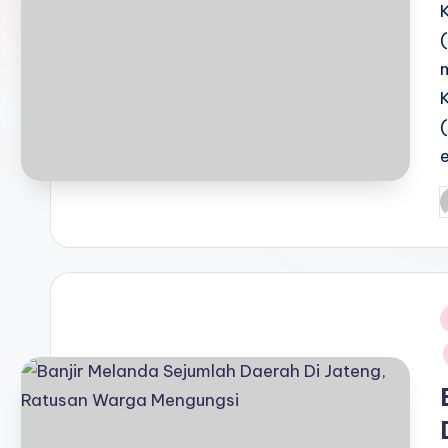
P
b
i