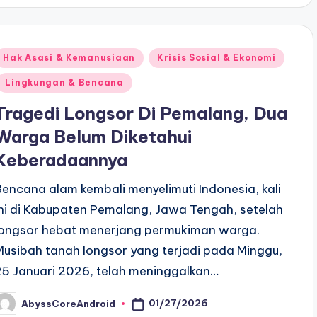
Posted
Hak Asasi & Kemanusiaan
Krisis Sosial & Ekonomi
n
Lingkungan & Bencana
Tragedi Longsor Di Pemalang, Dua
Warga Belum Diketahui
Keberadaannya
Bencana alam kembali menyelimuti Indonesia, kali
ini di Kabupaten Pemalang, Jawa Tengah, setelah
longsor hebat menerjang permukiman warga.
Musibah tanah longsor yang terjadi pada Minggu,
25 Januari 2026, telah meninggalkan…
01/27/2026
AbyssCoreAndroid
osted