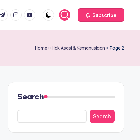
com
r.com
.me
instagram.com
youtube.com
Subscribe
Home
»
Hak Asasi & Kemanusiaan
»
Page 2
Search
Search