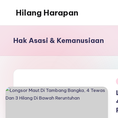
Hilang Harapan
Skip
to
Potret
content
Keputusasaan
di
Hak Asasi & Kemanusiaan
Tengah
Realita
Sosial
i