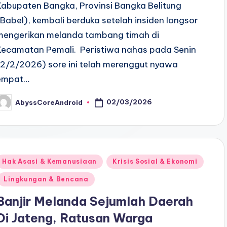
​Kabupaten Bangka, Provinsi Bangka Belitung
(Babel), kembali berduka setelah insiden longsor
mengerikan melanda tambang timah di
Kecamatan Pemali. ​ Peristiwa nahas pada Senin
(2/2/2026) sore ini telah merenggut nyawa
empat…
02/03/2026
AbyssCoreAndroid
osted
y
Posted
Hak Asasi & Kemanusiaan
Krisis Sosial & Ekonomi
n
Lingkungan & Bencana
Banjir Melanda Sejumlah Daerah
Di Jateng, Ratusan Warga