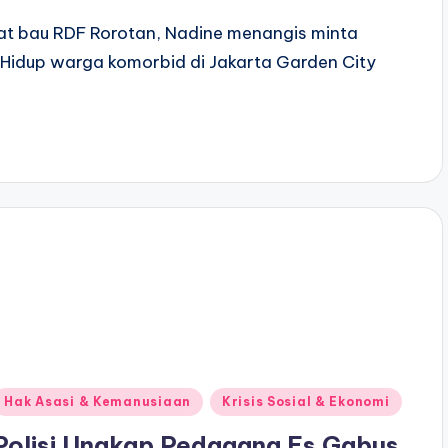
bat bau RDF Rorotan, Nadine menangis minta
 Hidup warga komorbid di Jakarta Garden City
Posted
Hak Asasi & Kemanusiaan
Krisis Sosial & Ekonomi
n
Polisi Ungkap Pedagang Es Gabus