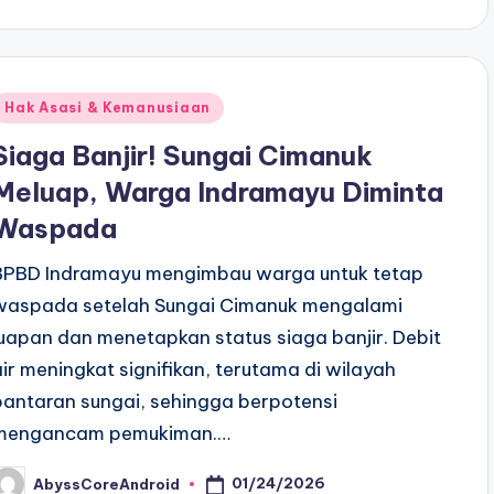
y
Posted
Hak Asasi & Kemanusiaan
n
Siaga Banjir! Sungai Cimanuk
Meluap, Warga Indramayu Diminta
Waspada
BPBD Indramayu mengimbau warga untuk tetap
waspada setelah Sungai Cimanuk mengalami
luapan dan menetapkan status siaga banjir. Debit
air meningkat signifikan, terutama di wilayah
bantaran sungai, sehingga berpotensi
mengancam pemukiman.…
01/24/2026
AbyssCoreAndroid
osted