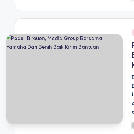
b
i
P
b