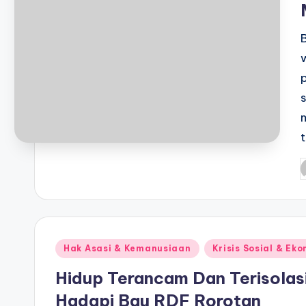
P
b
Posted
Hak Asasi & Kemanusiaan
Krisis Sosial & Ek
in
Hidup Terancam Dan Terisolas
Hadapi Bau RDF Rorotan