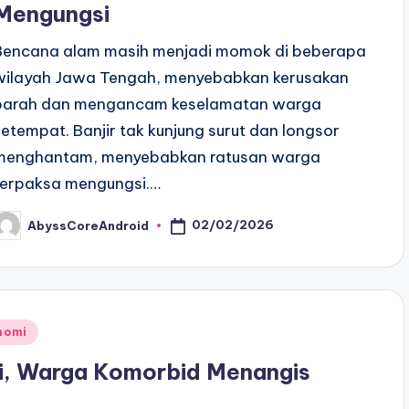
Mengungsi
Bencana alam masih menjadi momok di beberapa
wilayah Jawa Tengah, menyebabkan kerusakan
parah dan mengancam keselamatan warga
setempat. Banjir tak kunjung surut dan longsor
menghantam, menyebabkan ratusan warga
terpaksa mengungsi.…
02/02/2026
AbyssCoreAndroid
osted
y
onomi
i, Warga Komorbid Menangis