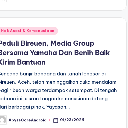
y
Posted
Hak Asasi & Kemanusiaan
n
Peduli Bireuen, Media Group
Bersama Yamaha Dan Benih Baik
Kirim Bantuan
Bencana banjir bandang dan tanah longsor di
Bireuen, Aceh, telah meninggalkan duka mendalam
bagi ribuan warga terdampak setempat. Di tengah
cobaan ini, uluran tangan kemanusiaan datang
dari berbagai pihak. ​Yayasan…
01/23/2026
AbyssCoreAndroid
osted
y